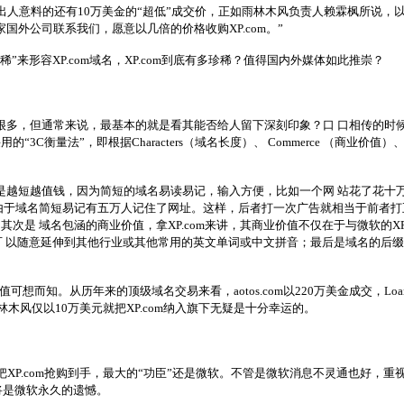
，同样出人意料的还有10万美金的“超低”成交价，正如雨林木风负责人赖霖枫所说，
国外公司联系我们，愿意以几倍的价格收购XP.com。”
”来形容XP.com域名，XP.com到底有多珍稀？值得国内外媒体如此推崇？
很多，但通常来说，最基本的就是看其能否给人留下深刻印象？口 口相传的时
3C衡量法”，即根据Characters（域名长度）、 Commerce （商业价值
是越短越值钱，因为简短的域名易读易记，输入方便，比如一个网 站花了花十
由于域名简短易记有五万人记住了网址。这样，后者打一次广告就相当于前者
次是 域名包涵的商业价值，拿XP.com来讲，其商业价值不仅在于与微软的XP
可 以随意延伸到其他行业或其他常用的英文单词或中文拼音；最后是域名的后缀
可想而知。从历年来的顶级域名交易来看，aotos.com以220万美金成交，Loans.co
林木风仅以10万美元就把XP.com纳入旗下无疑是十分幸运的。
把XP.com抢购到手，最大的“功臣”还是微软。不管是微软消息不灵通也好，
，将是微软永久的遗憾。