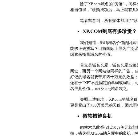
除了XP.com域名的“旁落”
相当值得，“收购成功后，马上就有几家
笔者留意到，所有媒体都用了“珍稀
XP.COM到底有多珍贵？
我们知道，影响域名价值的因素
能够正确拼写？目前国际上最为广泛采用的“
因素来衡量域名的价值。
首先是域名长度，域名长度当然
网址，而另一个网站做同样的广告， 
好记的域名就要带来四十万元的效益；其
还在于“XP”不是固定的单词或词组，
名最具价值，.net及.org域名次之。
参照上述标准， XP.com的域名价值
更是卖出了750万美元的天价，因此雨
微软措施良机
雨林木风此番仅以10万美元就能
拍，错失把XP.com纳入囊中的良机