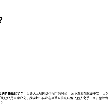
？
美金的价格抢购了？！
当各大互联网媒体报导的时候， 还不敢相信这是事实，因为从
系统已经是家喻户晓，微软断不会让这么重要的域名落 入他人之手，而以微软肯
锋？