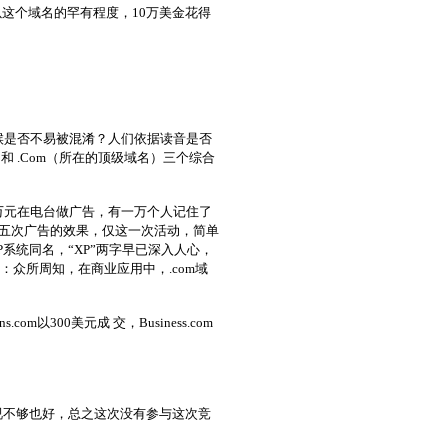
以这个域名的罕有程度，10万美金花得
候是否不易被混淆？人们依据读音是否
）、和 .Com（所在的顶级域名）三个综合
万元在电台做广告，有一万个人记住了
打五次广告的效果，仅这一次活动，简单
系统同名，“XP”两字早已深入人心，
：众所周知，在商业应用中，.com域
m以300美元成 交，Business.com
重视不够也好，总之这次没有参与这次竞