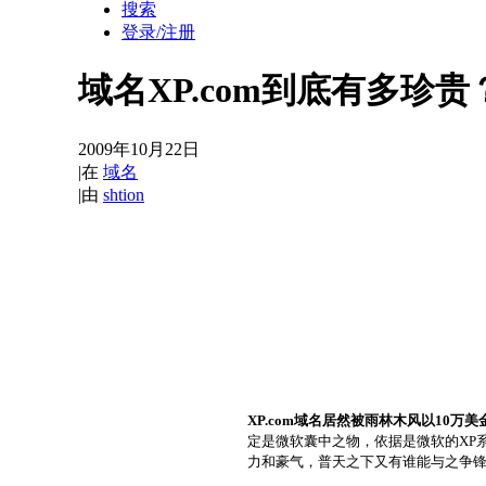
搜索
登录/注册
域名XP.com到底有多珍贵
2009年10月22日
|
在
域名
|
由
shtion
XP.com域名居然被雨林木风以10万
定是微软囊中之物，依据是微软的XP
力和豪气，普天之下又有谁能与之争