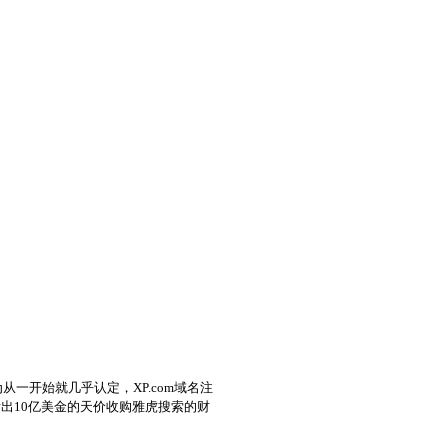
一开始就几乎认定，XP.com域名注
出10亿美金的天价收购雅虎搜索的财